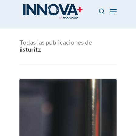
Skip
Menu
to
search
main
Close
content
Menu
Todas las publicaciones de
iisturitz