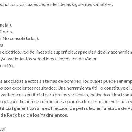
ducción, los cuales dependen de las siguientes variables:
cial).
 Crudo.
/ No consolidados).
na.
o eléctrico, red de líneas de superficie, capacidad de almacenamien
 y/o yacimientos sometidos a Inyección de Vapor
cación).
as asociadas a estos sistemas de bombeo, los cuales puede ser em
 con excelentes resultados. Una herramienta útil lo constituye el 
antamiento artificial para pozos verticales, inclinados u horizonta
 y la predicción de condiciones óptimas de operación (Subsuelo 
ficial garantizará la extracción de petróleo en la etapa de P
 de Recobro de los Yacimientos.
quí