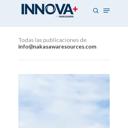
Skip
Menu
to
search
main
Close
content
Menu
Todas las publicaciones de
info@nakasawaresources.com