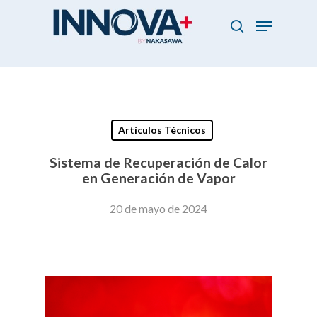
Skip
Menu
to
search
main
Close
content
Menu
Artículos Técnicos
Sistema de Recuperación de Calor
en Generación de Vapor
20 de mayo de 2024