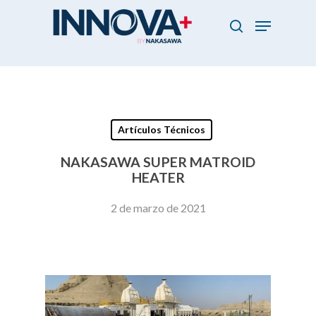
Skip
Menu
to
search
main
Close
content
Menu
Artículos Técnicos
NAKASAWA SUPER MATROID
HEATER
2 de marzo de 2021