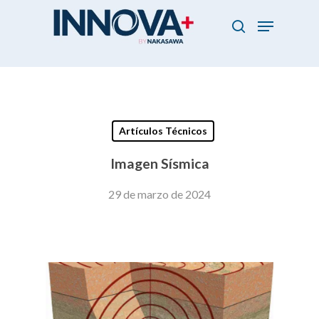
Skip
Menu
to
search
main
Close
content
Menu
Artículos Técnicos
Imagen Sísmica
29 de marzo de 2024