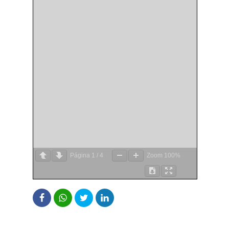
Página
1
/
4
Zoom
100%